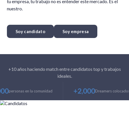
tu empresa, tu trabajo no es entender este mercado. Es el
nuestro.
Soy candidato
Soy empresa
+10 años haciendo match entre candidatos top y trabajos
ideales.
000
+2,000
personas en la comunidad
Dreamers colocados